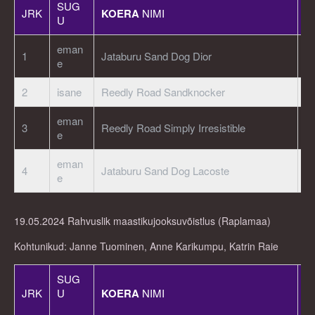
SUG
JRK
KOERA
NIMI
R
U
eman
1
Jataburu Sand Dog Dior
E
e
2
isane
Reedly Road Sandknocker
E
eman
3
Reedly Road Simply Irresistible
E
e
eman
4
Jataburu Sand Dog Lacoste
E
e
19.05.2024 Rahvuslik maastikujooksuvõistlus (Raplamaa)
Kohtunikud: Janne Tuominen, Anne Karikumpu, Katrin Raie
SUG
JRK
U
KOERA
NIMI
R