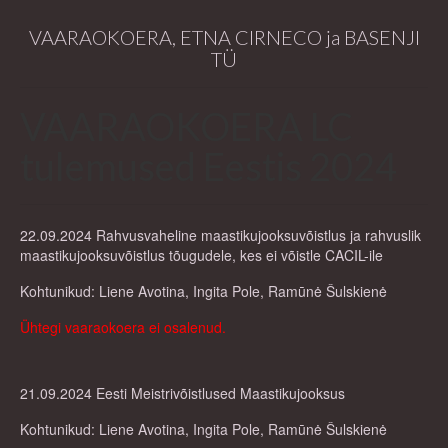
VAARAOKOERA, ETNA CIRNECO ja BASENJI
TÜ
VAARAOKOERA LC
tulemused Eestis 2024
22.09.2024 Rahvusvaheline maastikujooksuvõistlus ja rahvuslik
maastikujooksuvõistlus tõugudele, kes ei võistle CACIL-ile
Kohtunikud: Liene Avotina, Ingita Pole, Ramūnė Šulskienė
Ühtegi vaaraokoera ei osalenud.
21.09.2024 Eesti Meistrivõistlused Maastikujooksus
Kohtunikud: Liene Avotina, Ingita Pole, Ramūnė Šulskienė