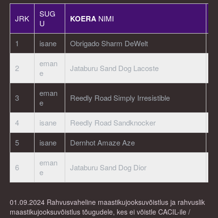
SUG
JRK
KOERA
NIMI
R
U
1
isane
Obrigado Sharm DeWelt
E
eman
2
Jataburu Sand Dog Lacoste
E
e
eman
3
Reedly Road Simply Irresistible
E
e
4
isane
Reedly Road Sandknocker
E
5
isane
Dernhot Amaze Aze
E
eman
6
Jataburu Sand Dog Dior
E
e
01.09.2024 Rahvusvaheline maastikujooksuvõistlus ja rahvuslik
maastikujooksuvõistlus tõugudele, kes ei võistle CACIL-ile /