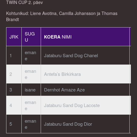
TWIN CUP 2. päev
Kohtunikud: Liene Avotina, Camilla Johansson ja Thomas
Brandt
SUG
JRK
KOERA
NIMI
R
U
eman
1
Jataburu Sand Dog Chanel
S
e
eman
2
Antefa’s Birkirkara
S
e
3
isane
Dernhot Amaze Aze
E
eman
4
Jataburu Sand Dog Lacoste
E
e
eman
5
Jataburu Sand Dog Dior
E
e