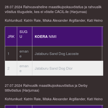
28.07.2024 Rahvusvaheline maastikujooksuvõistlus ja rahvuslik
võistlus tõugudele, kes ei võistle CACIL-ile (Harjumaa)
Kohtunikud: Katrin Raie, Miska Alexander Argillander, Kati Heino
SUG
JRK
U
KOERA
NIMI
R
eman
1
Jataburu Sand Dog Lacoste
E
e
eman
2
Jataburu Sand Dog Dior
E
e
27.07.2024 Rahvuslik maastikujooksuvõistlus ja Derby
tiitlivõistlus (Harjumaa)
Kohtunikud: Katrin Raie, Miska Alexander Argillander, Kati Heino