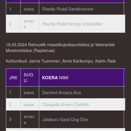
1
isane
Reedly Road Sandknocker
E
eman
2
Reedly Road Simply Irresistible
E
e
18.05.2024 Rahvuslik maastikujooksuvõistlus ja Veteranide
Meistrivõistlus (Raplamaa)
Kohtunikud: Janne Tuominen, Anne Karikumpu, Katrin Raie
SUG
JRK
KOERA
NIMI
R
U
1
isane
Dernhot Amaze Aze
E
2
isane
Obrigado Sharm DeWelt
E
eman
3
Jataburu Sand Dog Dior
E
e