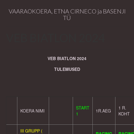
VAARAOKOERA, ETNA CIRNECO ja BASENJI
TÜ
VEB BIATLON 2024
VEB BIATLON 2024
TULEMUSED
START
1 R.
KOERA NIMI
1R.AEG
1
KOHT
III GRUPP (
RACING
RACIN