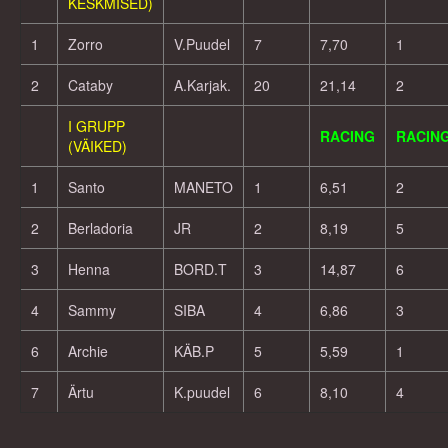
KESKMISED)
1
Zorro
V.Puudel
7
7,70
1
2
Cataby
A.Karjak.
20
21,14
2
I GRUPP
RACING
RACIN
(VÄIKED)
1
Santo
MANETO
1
6,51
2
2
Berladoria
JR
2
8,19
5
3
Henna
BORD.T
3
14,87
6
4
Sammy
SIBA
4
6,86
3
6
Archie
KÄB.P
5
5,59
1
7
Ärtu
K.puudel
6
8,10
4