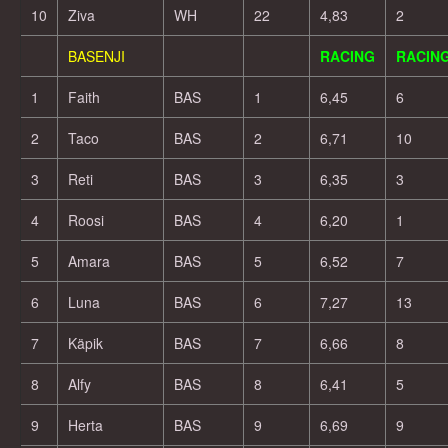
10
Ziva
WH
22
4,83
2
BASENJI
RACING
RACIN
1
Faith
BAS
1
6,45
6
2
Taco
BAS
2
6,71
10
3
Reti
BAS
3
6,35
3
4
Roosi
BAS
4
6,20
1
5
Amara
BAS
5
6,52
7
6
Luna
BAS
6
7,27
13
7
Käpik
BAS
7
6,66
8
8
Alfy
BAS
8
6,41
5
9
Herta
BAS
9
6,69
9