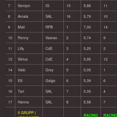
7
Semjon
IG
15
5,86
11
8
Amala
SAL
16
5,79
10
9
Mati
RPB
1
7,00
14
10
Ronny
Vaarao
2
5,74
9
11
Lilly
CdE
3
5,25
2
12
Siirius
CdE
4
5,95
12
14
Viski
Grey
5
5,05
1
15
Elli
Galgo
6
5,39
6
16
Tari
SAL
7
5,35
4
17
Hanna
SAL
8
5,58
7
II GRUPP (
RACING
RACIN