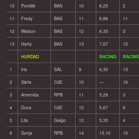
10
Pontšik
BAS
10
6,25
2
11
Fredy
BAS
11
6,86
11
12
Watson
BAS
12
6,35
3
13
Harty
BAS
13
7,07
12
HURDAD
RACING
RACIN
1
Iris
SAL
9
6,30
13
2
Särts
CdE
10
—
16
3
Artemida
RPB
11
5,29
3
4
Duca
CdE
12
5,67
8
5
Lila
Galgo
13
5,35
4
6
Sonja
RPB
14
15,10
15