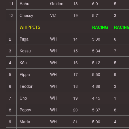
11
Rahu
Golden
18
6,01
5
12
Chessy
VIZ
19
5,71
3
WHIPPETS
RACING
RACIN
2
Piiga
WH
14
5,30
6
3
Kessu
WH
15
5,34
7
4
Kõu
WH
16
5,12
5
5
Pippa
WH
17
5,50
9
6
Teodor
WH
18
4,89
3
7
Uno
WH
19
4,45
1
8
Poppy
WH
20
5,37
8
9
Marta
WH
21
5,00
4