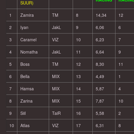
SUUR)
1
Zamira
TM
8
14,34
12
2
Iyan
JakL
9
6,06
6
3
Caramel
VIZ
10
6,23
7
4
Nomatha
JakL
11
6,64
9
5
Boss
TM
12
8,30
11
6
Bella
MIX
13
4,49
1
7
Hamsa
MIX
14
5,87
4
8
Zarina
MIX
15
7,87
10
9
Siil
TaiR
16
5,58
2
10
Atlas
VIZ
17
6,31
8